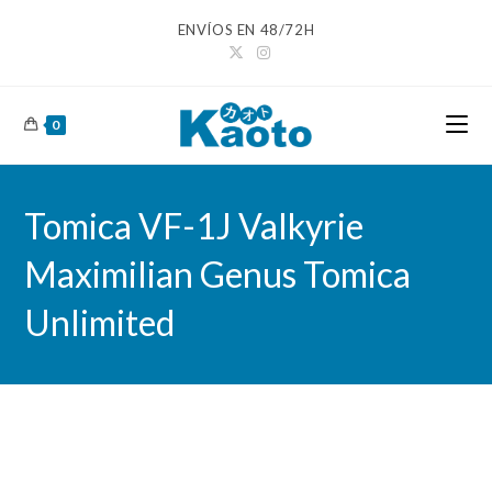
Ir
ENVÍOS EN 48/72H
al
contenido
0
Tomica VF-1J Valkyrie
Maximilian Genus Tomica
Unlimited