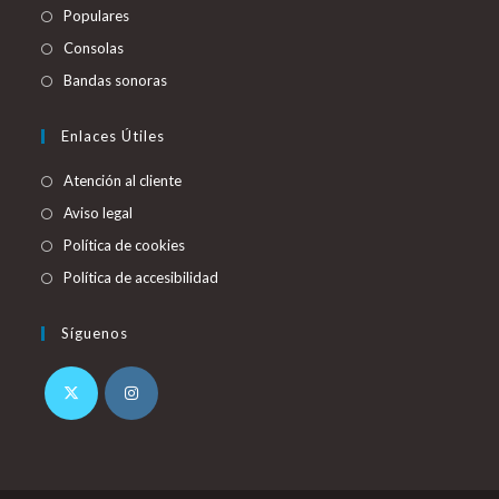
Populares
Consolas
Bandas sonoras
Enlaces Útiles
Atención al cliente
Aviso legal
Política de cookies
Política de accesibilidad
Síguenos
Se
Se
abre
abre
en
en