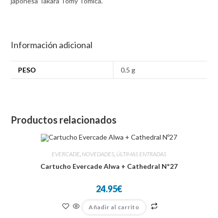
japonesa Takara Tomy Tomica.
Información adicional
PESO
0.5 g
Productos relacionados
EVERCADE
,
NOVEDADES
,
ÚLTIMAS ENTRADAS
Cartucho Evercade Alwa + Cathedral Nº27
24.95
€
Añadir al carrito