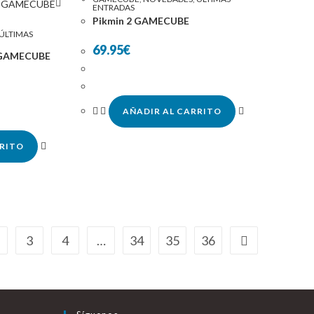
ENTRADAS
Pikmin 2 GAMECUBE
ÚLTIMAS
69.95
€
 GAMECUBE
AÑADIR AL CARRITO
RRITO
3
4
…
34
35
36