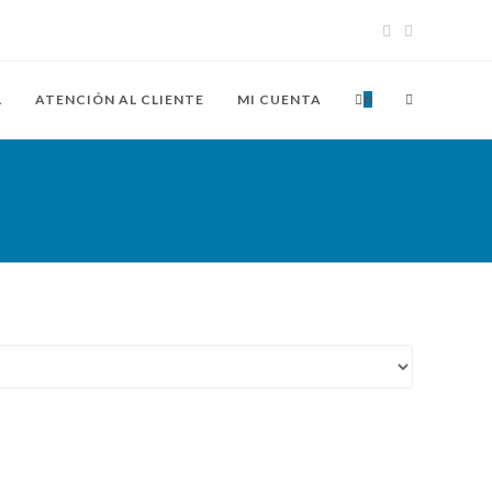
ALTERNAR
L
ATENCIÓN AL CLIENTE
MI CUENTA
0
BÚSQUEDA
DE
LA
WEB