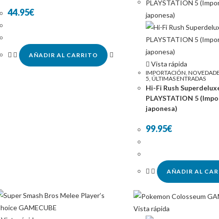
44.95
€
AÑADIR AL CARRITO
Vista rápida
IMPORTACIÓN
,
NOVEDADE
5
,
ÚLTIMAS ENTRADAS
Hi-Fi Rush Superdelux
PLAYSTATION 5 (Impo
japonesa)
99.95
€
AÑADIR AL CA
Vista rápida