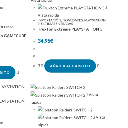
Vista rápida
Vista rápida
IMPORTACIÓN
,
NOVEDADES
,
PLAYSTATION
5
,
ÚLTIMAS ENTRADAS
ÚLTIMAS
Truxton Extreme PLAYSTATION 5
ion GAMECUBE
34.95
€
AÑADIR AL CARRITO
RRITO
Vista
rápida
Vista
rápida