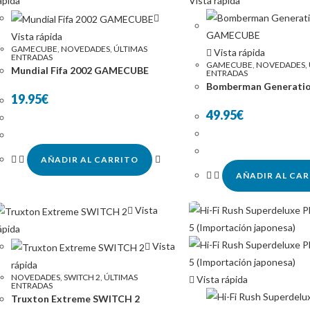
ápida
Vista rápida
Vista rápida
GAMECUBE
,
NOVEDADES
,
ÚLTIMAS
Vista rápida
ENTRADAS
GAMECUBE
,
NOVEDADES
,
Mundial Fifa 2002 GAMECUBE
ENTRADAS
Bomberman Generat
19.95
€
49.95
€
AÑADIR AL CARRITO
AÑADIR AL CA
Vista
ápida
Vista
rápida
NOVEDADES
,
SWITCH 2
,
ÚLTIMAS
Vista rápida
ENTRADAS
Truxton Extreme SWITCH 2