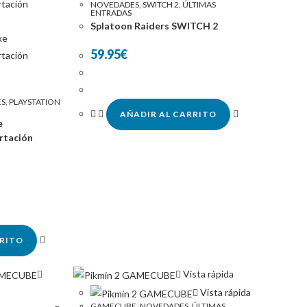
NOVEDADES
,
SWITCH 2
,
ÚLTIMAS
ENTRADAS
Splatoon Raiders SWITCH 2
59.95
€
S
,
PLAYSTATION
AÑADIR AL CARRITO
e
rtación
RRITO
Vista rápida
Vista rápida
GAMECUBE
,
NOVEDADES
,
ÚLTIMAS