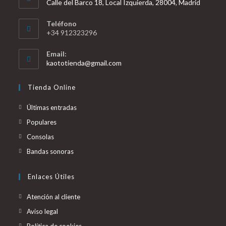
Calle del Barco 18, Local Izquierda, 28004, Madrid
Teléfono
+34 912323296
Email:
Se
kaototienda@gmail.com
abre
en
Tienda Online
tu
aplicación
Últimas entradas
Populares
Consolas
Bandas sonoras
Enlaces Útiles
Atención al cliente
Aviso legal
Política de cookies