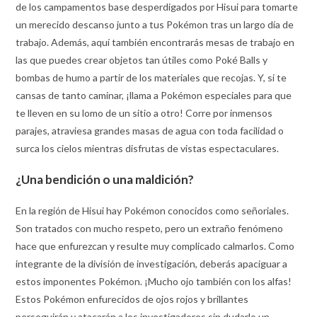
de los campamentos base desperdigados por Hisui para tomarte
un merecido descanso junto a tus Pokémon tras un largo día de
trabajo. Además, aquí también encontrarás mesas de trabajo en
las que puedes crear objetos tan útiles como Poké Balls y
bombas de humo a partir de los materiales que recojas. Y, si te
cansas de tanto caminar, ¡llama a Pokémon especiales para que
te lleven en su lomo de un sitio a otro! Corre por inmensos
parajes, atraviesa grandes masas de agua con toda facilidad o
surca los cielos mientras disfrutas de vistas espectaculares.
¿Una bendición o una maldición?
En la región de Hisui hay Pokémon conocidos como señoriales.
Son tratados con mucho respeto, pero un extraño fenómeno
hace que enfurezcan y resulte muy complicado calmarlos. Como
integrante de la división de investigación, deberás apaciguar a
estos imponentes Pokémon. ¡Mucho ojo también con los alfas!
Estos Pokémon enfurecidos de ojos rojos y brillantes
perseguirán y atacarán a los investigadores sin dudarlo un