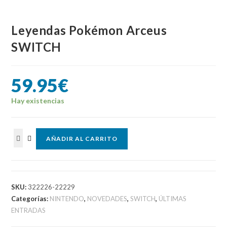
Leyendas Pokémon Arceus
SWITCH
59.95
€
Hay existencias
Leyendas
AÑADIR AL CARRITO
Pokémon
Arceus
SWITCH
cantidad
SKU:
322226-22229
Categorías:
NINTENDO
,
NOVEDADES
,
SWITCH
,
ÚLTIMAS
ENTRADAS