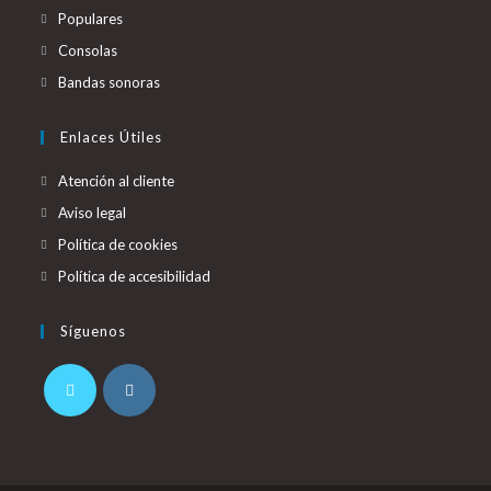
Populares
Consolas
Bandas sonoras
Enlaces Útiles
Atención al cliente
Aviso legal
Política de cookies
Política de accesibilidad
Síguenos
Se
Se
abre
abre
en
en