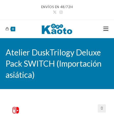
Ir
ENVÍOS EN 48/72H
al
contenido
0
Atelier DuskTrilogy Deluxe
Pack SWITCH (Importación
asiática)