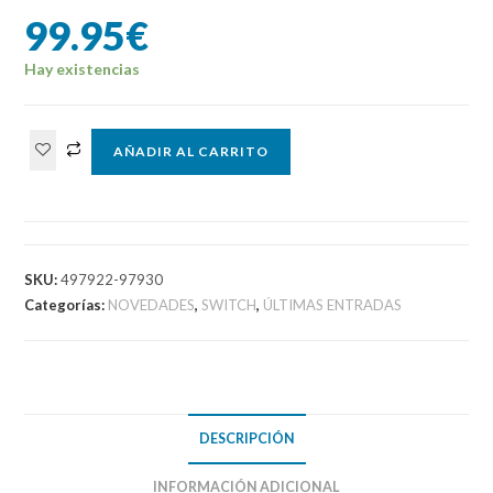
99.95
€
Hay existencias
Atelier
AÑADIR AL CARRITO
DuskTrilogy
Deluxe
Pack
SWITCH
(Importación
SKU:
497922-97930
asiática)
Categorías:
NOVEDADES
,
SWITCH
,
ÚLTIMAS ENTRADAS
cantidad
DESCRIPCIÓN
INFORMACIÓN ADICIONAL