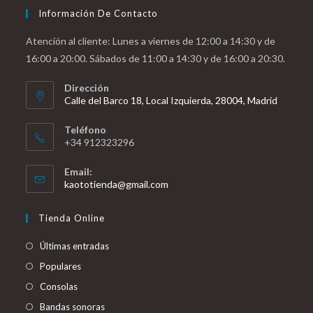
Información De Contacto
Atención al cliente: Lunes a viernes de 12:00 a 14:30 y de
16:00 a 20:00. Sábados de 11:00 a 14:30 y de 16:00 a 20:30.
Dirección
Calle del Barco 18, Local Izquierda, 28004, Madrid
Teléfono
+34 912323296
Email:
Se
kaototienda@gmail.com
abre
en
Tienda Online
tu
aplicación
Últimas entradas
Populares
Consolas
Bandas sonoras