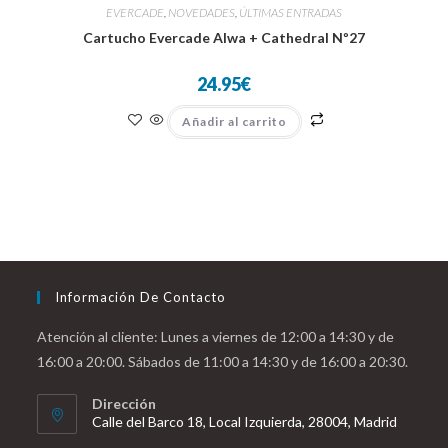
EVERCADE
,
NOVEDADES
,
ÚLTIMAS ENTRADAS
Cartucho Evercade Alwa + Cathedral Nº27
24.95
€
Añadir al carrito
Información De Contacto
Atención al cliente: Lunes a viernes de 12:00 a 14:30 y de
16:00 a 20:00. Sábados de 11:00 a 14:30 y de 16:00 a 20:30.
Dirección
Calle del Barco 18, Local Izquierda, 28004, Madrid