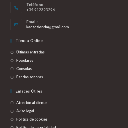
Teléfono
+34 912323296
Email:
Se
kaototienda@gmail.com
abre
en
Tienda Online
tu
aplicación
Últimas entradas
Populares
Consolas
Bandas sonoras
Enlaces Útiles
Atención al cliente
Aviso legal
Política de cookies
Política de accesibilidad