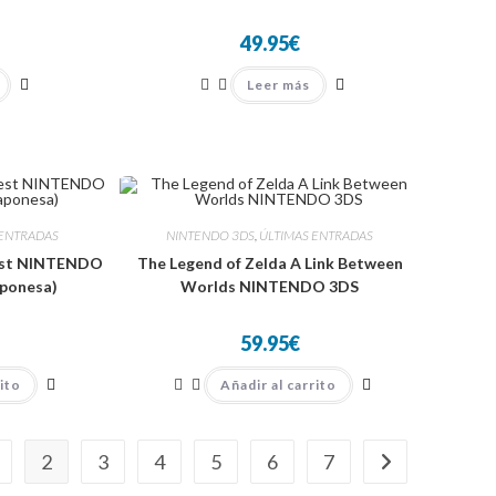
la
página
49.95
€
de
producto
Leer más
 ENTRADAS
NINTENDO 3DS
,
ÚLTIMAS ENTRADAS
est NINTENDO
The Legend of Zelda A Link Between
aponesa)
Worlds NINTENDO 3DS
59.95
€
rito
Añadir al carrito
2
3
4
5
6
7