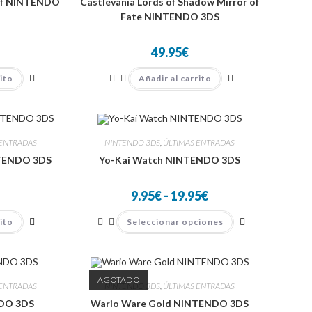
eaf NINTENDO
Castlevania Lords of Shadow Mirror of
Fate NINTENDO 3DS
49.95
€
rito
Añadir al carrito
 ENTRADAS
NINTENDO 3DS
,
ÚLTIMAS ENTRADAS
NTENDO 3DS
Yo-Kai Watch NINTENDO 3DS
Rango
9.95
€
-
19.95
€
de
precios:
Este
rito
Seleccionar opciones
desde
producto
9.95€
tiene
hasta
múltiples
19.95€
variantes.
Las
opciones
AGOTADO
se
 ENTRADAS
NINTENDO 3DS
,
ÚLTIMAS ENTRADAS
pueden
elegir
DO 3DS
Wario Ware Gold NINTENDO 3DS
en