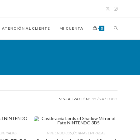
ALTERNAR
ATENCIÓN AL CLIENTE
MI CUENTA
0
BÚSQUEDA
DE
LA
VISUALIZACIÓN:
12
24
TODO
WEB
 ENTRADAS
NINTENDO 3DS
,
ÚLTIMAS ENTRADAS