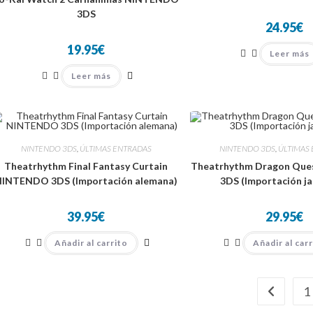
3DS
24.95
€
19.95
€
Leer más
Leer más
NINTENDO 3DS
,
ÚLTIMAS ENTRADAS
NINTENDO 3DS
,
ÚLTIMAS
Theatrhythm Final Fantasy Curtain
Theatrhythm Dragon Qu
INTENDO 3DS (Importación alemana)
3DS (Importación j
39.95
€
29.95
€
Añadir al carrito
Añadir al car
1