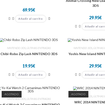
Animal Crossing New L
3DS
69.95
€
29.95
€
Añadir al carrito
Añadir al car
NINTENDO 3DS
,
ÚLTIMAS ENTRADAS
NINTENDO 3DS
,
ÚLTIMAS
Chibi-Robo Zip Lash NINTENDO 3DS
Yoshis New Island NI
19.95
€
29.95
€
Añadir al carrito
Añadir al car
AGOTADO
AGOTADO
NINTENDO 3DS
,
ÚLTIMAS
NINTENDO 3DS
,
ÚLTIMAS ENTRADAS
WRC 2014 NINTEN
o-Kai Watch 2 Carnanimas NINTENDO