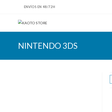
Ir
ENVÍOS EN 48/72H
al
contenido
NINTENDO 3DS