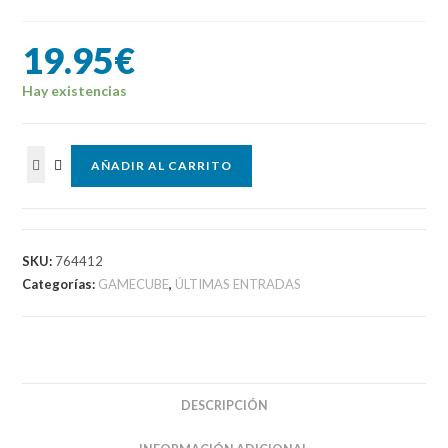
19.95
€
Hay existencias
X-
AÑADIR AL CARRITO
Men
Next
Dimension
GAMECUBE
SKU:
764412
cantidad
Categorías:
GAMECUBE
,
ÚLTIMAS ENTRADAS
DESCRIPCIÓN