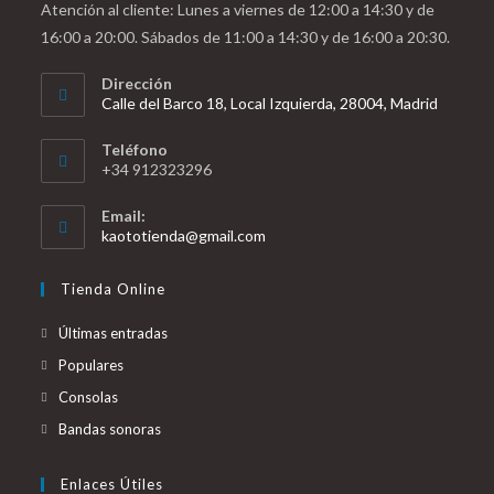
Atención al cliente: Lunes a viernes de 12:00 a 14:30 y de
16:00 a 20:00. Sábados de 11:00 a 14:30 y de 16:00 a 20:30.
Dirección
Calle del Barco 18, Local Izquierda, 28004, Madrid
Teléfono
+34 912323296
Email:
Se
kaototienda@gmail.com
abre
en
Tienda Online
tu
aplicación
Últimas entradas
Populares
Consolas
Bandas sonoras
Enlaces Útiles