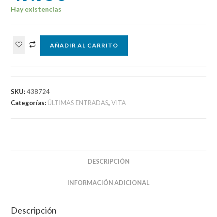
Hay existencias
Uppers
AÑADIR AL CARRITO
VITA
(Importación
japonesa)
cantidad
SKU:
438724
Categorías:
ÚLTIMAS ENTRADAS
,
VITA
DESCRIPCIÓN
INFORMACIÓN ADICIONAL
Descripción