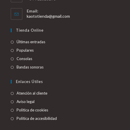
Email:
Se
kaototienda@gmail.com
abre
en
Tienda Online
tu
aplicación
Últimas entradas
Populares
Consolas
Bandas sonoras
Enlaces Útiles
Atención al cliente
Aviso legal
Política de cookies
Política de accesibilidad