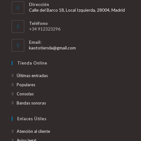
Dirección
Calle del Barco 18, Local Izquierda, 28004, Madrid
Teléfono
+34 912323296
Email:
Se
kaototienda@gmail.com
abre
en
Tienda Online
tu
aplicación
Últimas entradas
Populares
Consolas
Bandas sonoras
Enlaces Útiles
Atención al cliente
Aviso legal