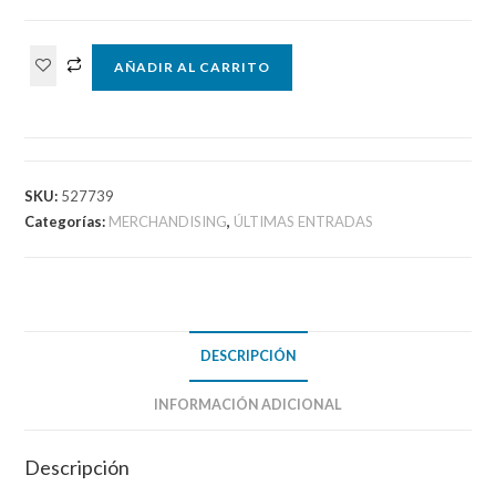
Set
AÑADIR AL CARRITO
de
6
Stickers
Persona
5
SKU:
527739
Royal
Categorías:
MERCHANDISING
,
ÚLTIMAS ENTRADAS
cantidad
DESCRIPCIÓN
INFORMACIÓN ADICIONAL
Descripción