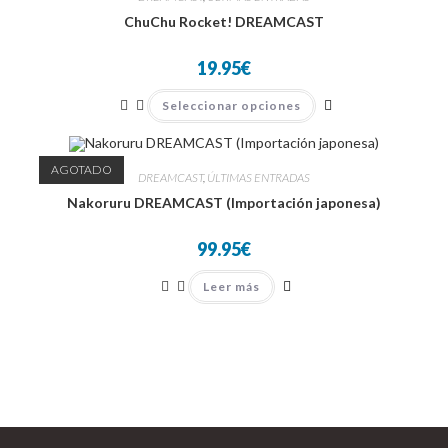
ChuChu Rocket! DREAMCAST
19.95
€
Este
Seleccionar opciones
producto
tiene
múltiples
variantes.
Las
AGOTADO
DREAMCAST
,
ÚLTIMAS ENTRADAS
opciones
se
Nakoruru DREAMCAST (Importación japonesa)
pueden
elegir
en
99.95
€
la
página
de
Leer más
producto