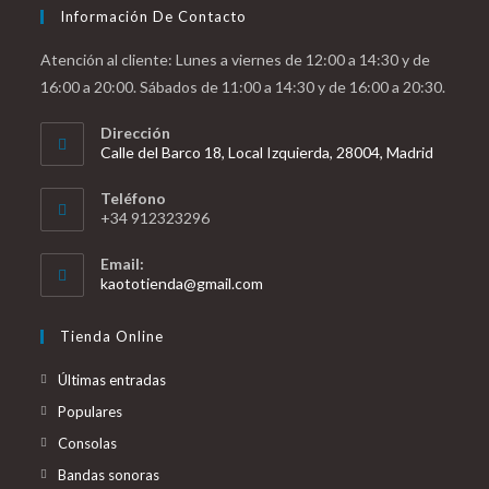
Información De Contacto
Atención al cliente: Lunes a viernes de 12:00 a 14:30 y de
16:00 a 20:00. Sábados de 11:00 a 14:30 y de 16:00 a 20:30.
Dirección
Calle del Barco 18, Local Izquierda, 28004, Madrid
Teléfono
+34 912323296
Email:
Se
kaototienda@gmail.com
abre
en
Tienda Online
tu
aplicación
Últimas entradas
Populares
Consolas
Bandas sonoras