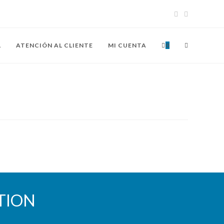
ALTERNAR
L
ATENCIÓN AL CLIENTE
MI CUENTA
0
BÚSQUEDA
DE
LA
WEB
ATION