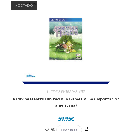
AGOTADO
ÚLTIMAS ENTRADAS
,
VITA
Asdivine Hearts Limited Run Games VITA (Importación
americana)
59.95
€
Leer más