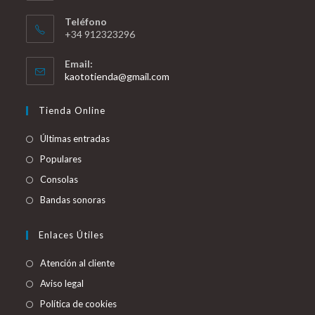
Teléfono
+34 912323296
Email:
Se
kaototienda@gmail.com
abre
en
Tienda Online
tu
aplicación
Últimas entradas
Populares
Consolas
Bandas sonoras
Enlaces Útiles
Atención al cliente
Aviso legal
Política de cookies