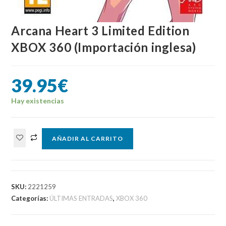
Arcana Heart 3 Limited Edition
XBOX 360 (Importación inglesa)
39.95
€
Hay existencias
Arcana
AÑADIR AL CARRITO
Heart
3
Limited
Edition
SKU:
2221259
XBOX
Categorías:
ÚLTIMAS ENTRADAS
,
XBOX 360
360
(Importación