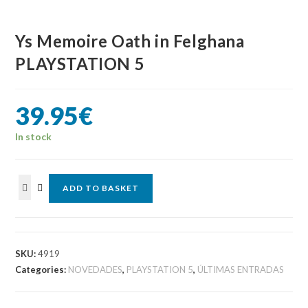
Ys Memoire Oath in Felghana
PLAYSTATION 5
39.95
€
In stock
Ys
ADD TO BASKET
Memoire
Oath
in
Felghana
SKU:
4919
PLAYSTATION
Categories:
NOVEDADES
,
PLAYSTATION 5
,
ÚLTIMAS ENTRADAS
5
quantity