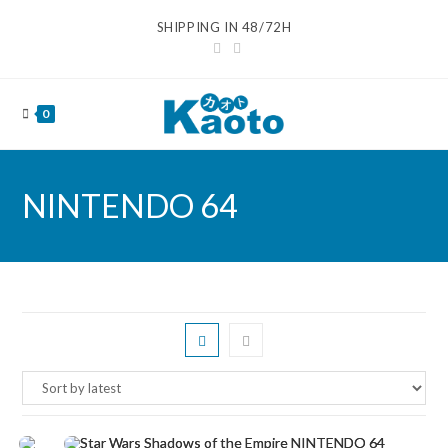
Ir
SHIPPING IN 48/72H
al
contenido
0
NINTENDO 64