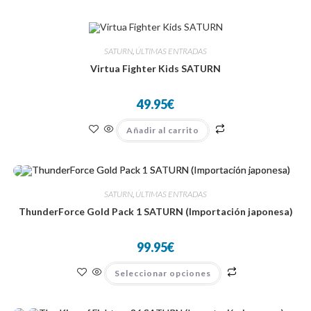
múltiples
variantes.
Las
opciones
se
SATURN
,
ÚLTIMAS ENTRADAS
pueden
elegir
Virtua Fighter Kids SATURN
en
la
página
49.95
€
de
producto
Añadir al carrito
SATURN
,
ÚLTIMAS ENTRADAS
ThunderForce Gold Pack 1 SATURN (Importación japonesa)
99.95
€
Este
Seleccionar opciones
producto
tiene
múltiples
variantes.