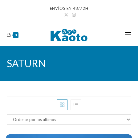
Ir
ENVÍOS EN 48/72H
al
contenido
0
SATURN