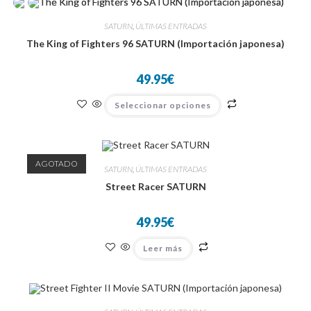
Las
opciones
se
SATURN
,
ÚLTIMAS ENTRADAS
pueden
elegir
The King of Fighters 96 SATURN (Importación japonesa)
en
la
página
49.95
€
de
producto
Este
Seleccionar opciones
producto
tiene
múltiples
variantes.
Las
opciones
AGOTADO
se
SATURN
,
ÚLTIMAS ENTRADAS
pueden
elegir
Street Racer SATURN
en
la
página
49.95
€
de
producto
Leer más