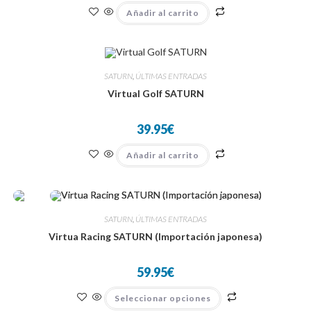
Añadir al carrito
SATURN
,
ÚLTIMAS ENTRADAS
Virtual Golf SATURN
39.95
€
Añadir al carrito
SATURN
,
ÚLTIMAS ENTRADAS
Virtua Racing SATURN (Importación japonesa)
59.95
€
Este
Seleccionar opciones
producto
tiene