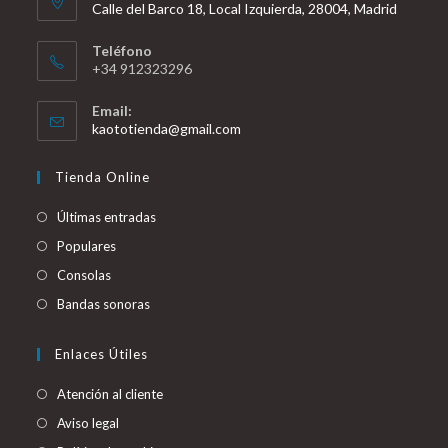
Calle del Barco 18, Local Izquierda, 28004, Madrid
Teléfono
+34 912323296
Email:
Se
kaototienda@gmail.com
abre
en
Tienda Online
tu
aplicación
Últimas entradas
Populares
Consolas
Bandas sonoras
Enlaces Útiles
Atención al cliente
Aviso legal