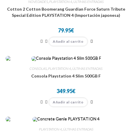
NOVEDADES
,
PLAYSTATION 4
,
ÚLTIMAS ENTRADAS
Cotton 2 Cotton Boomerang Guardian Force Saturn Tribute
Special Edition PLAYSTATION 4 (Importación japonesa)
79.95
€
Añadir al carrito
CONSOLAS
,
PLAYSTATION 4
,
ÚLTIMAS ENTRADAS
Consola Playstation 4 Slim 500GB F
349.95
€
Añadir al carrito
PLAYSTATION 4
,
ÚLTIMAS ENTRADAS