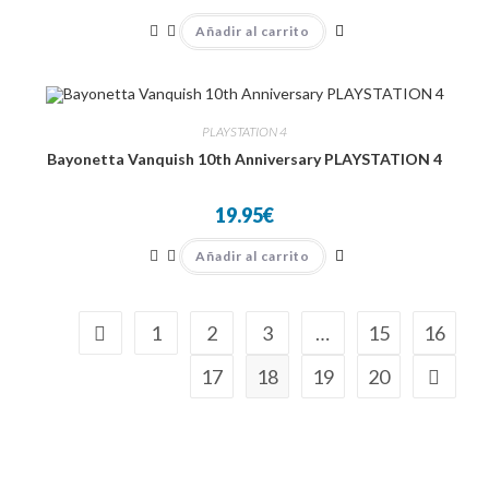
Añadir al carrito
PLAYSTATION 4
Bayonetta Vanquish 10th Anniversary PLAYSTATION 4
19.95
€
Añadir al carrito
1
2
3
…
15
16
17
18
19
20