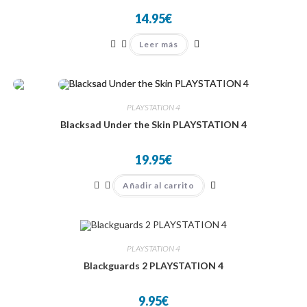
14.95
€
Leer más
PLAYSTATION 4
Blacksad Under the Skin PLAYSTATION 4
19.95
€
Añadir al carrito
PLAYSTATION 4
Blackguards 2 PLAYSTATION 4
9.95
€