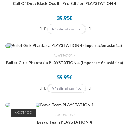
Call Of Duty Black Ops IIII Pro Edition PLAYSTATION 4
39.95
€
Añadir al carrito
PLAYSTATION 4
Bullet Girls Phantasia PLAYSTATION 4 (Importación asiática)
59.95
€
Añadir al carrito
AGOTADO
PLAYSTATION 4
Bravo Team PLAYSTATION 4