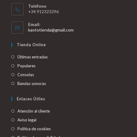
Teléfono
+34 912323296
Email:
Se
kaototienda@gmail.com
abre
en
Tienda Online
tu
aplicación
Últimas entradas
Populares
Consolas
Bandas sonoras
Enlaces Útiles
Atención al cliente
Aviso legal
Política de cookies