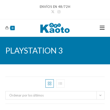
Ir
ENVÍOS EN 48/72H
al
contenido
0
PLAYSTATION 3
Ordenar por los últimos