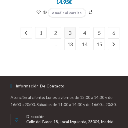
14.95
€
Añadir al carrito
1
2
3
4
5
6
…
13
14
15
Información De Contacto
Atención al cliente: Lunes a viernes de 12:00 a 14:30 y de
16:00 a 20:00. Sábados de 11:00 a 14:30 y de 16:00 a 20:30.
Dirección
Calle del Barco 18, Local Izquierda, 28004, Madrid