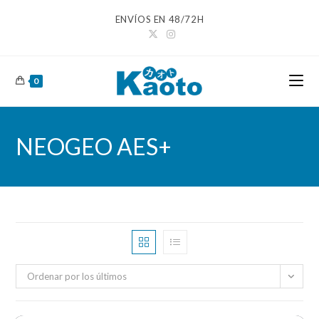
Ir
ENVÍOS EN 48/72H
al
contenido
0
NEOGEO AES+
Ordenar por los últimos