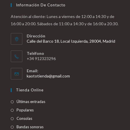
Información De Contacto
Atención al cliente: Lunes a viernes de 12:00 a 14:30 y de
16:00 a 20:00. Sábados de 11:00 a 14:30 y de 16:00 a 20:30.
Dirección
Calle del Barco 18, Local Izquierda, 28004, Madrid
Teléfono
+34 912323296
Email:
Se
kaototienda@gmail.com
abre
en
Tienda Online
tu
aplicación
Últimas entradas
Populares
Consolas
Bandas sonoras